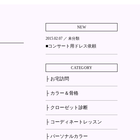
NEW
2015.02.07 ／
未分類
■コンサート用ドレス依頼
CATEGORY
├ お宅訪問
├ カラー＆骨格
├ クローゼット診断
├ コーディネートレッスン
├ パーソナルカラー