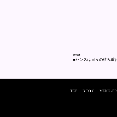
次の記事
■センスは日々の積み重
TOP
B TO C
MENU /PR