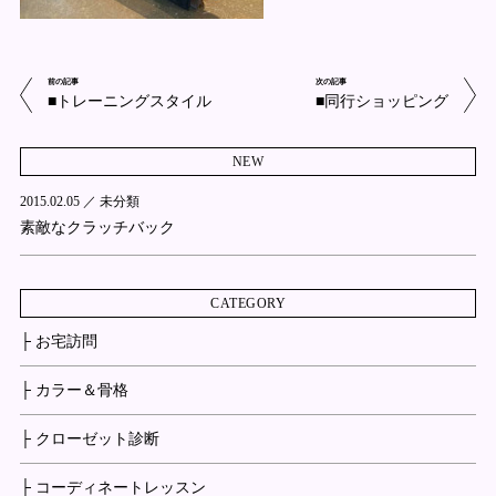
前の記事
次の記事
■トレーニングスタイル
■同行ショッピング
NEW
2015.02.05 ／
未分類
素敵なクラッチバック
CATEGORY
├ お宅訪問
├ カラー＆骨格
├ クローゼット診断
├ コーディネートレッスン