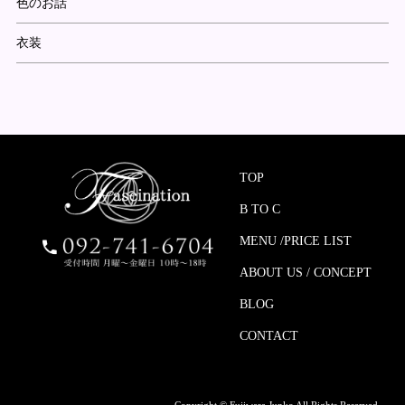
色のお話
衣装
TOP
B TO C
MENU /PRICE LIST
ABOUT US / CONCEPT
BLOG
CONTACT