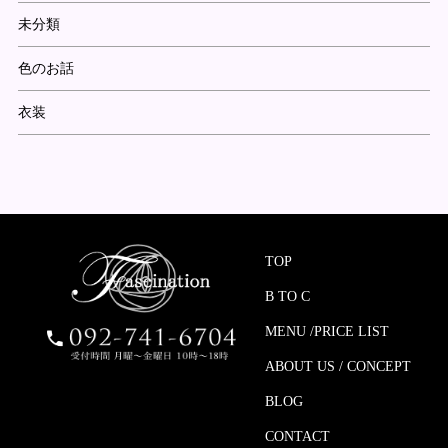
未分類
色のお話
衣装
TOP
B TO C
MENU /PRICE LIST
ABOUT US / CONCEPT
BLOG
CONTACT