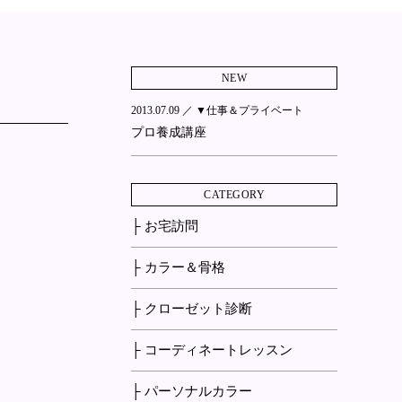
NEW
2013.07.09 ／
▼仕事＆プライベート
プロ養成講座
CATEGORY
├ お宅訪問
├ カラー＆骨格
├ クローゼット診断
├ コーディネートレッスン
├ パーソナルカラー