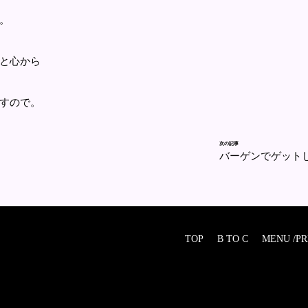
。
と心から
すので。
次の記事
バーゲンでゲット
TOP
B TO C
MENU /PR