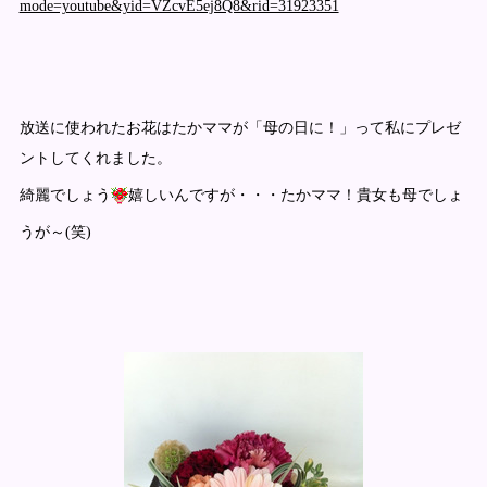
mode=youtube&yid=VZcvE5ej8Q8&rid=31923351
放送に使われたお花はたかママが「母の日に！」って私にプレゼ
ントしてくれました。
綺麗でしょう
嬉しいんですが・・・たかママ！貴女も母でしょ
うが～(笑)