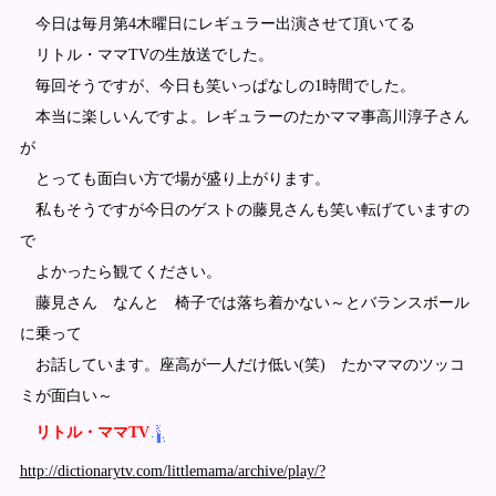
今日は毎月第4木曜日にレギュラー出演させて頂いてる
リトル・ママTVの生放送でした。
毎回そうですが、今日も笑いっぱなしの1時間でした。
本当に楽しいんですよ。レギュラーのたかママ事高川淳子さん
が
とっても面白い方で場が盛り上がります。
私もそうですが今日のゲストの藤見さんも笑い転げていますの
で
よかったら観てください。
藤見さん なんと 椅子では落ち着かない～とバランスボール
に乗って
お話しています。座高が一人だけ低い(笑) たかママのツッコ
ミが面白い～
リトル・ママTV
http://dictionarytv.com/littlemama/archive/play/?