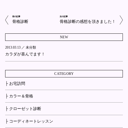
前の記事
次の記事
骨格診断
骨格診断の感想を頂きました！
NEW
2013.03.13 ／
未分類
カラダが喜んでます！
CATEGORY
├ お宅訪問
├ カラー＆骨格
├ クローゼット診断
├ コーディネートレッスン