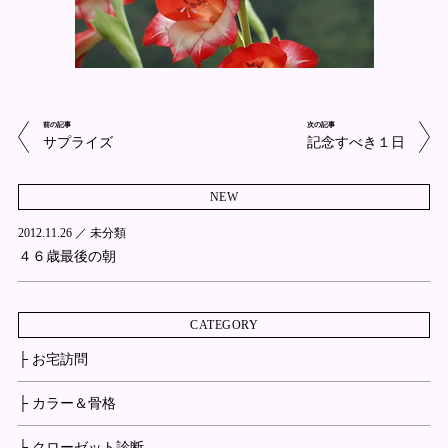
前の記事
次の記事
サプライズ
記念すべき１日
NEW
2012.11.26 ／
未分類
４６歳最後の朝
CATEGORY
├ お宅訪問
├ カラー＆骨格
├ クローゼット診断