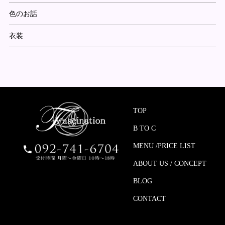
色のお話
衣装
TOP
B TO C
MENU /PRICE LIST
ABOUT US / CONCEPT
BLOG
CONTACT