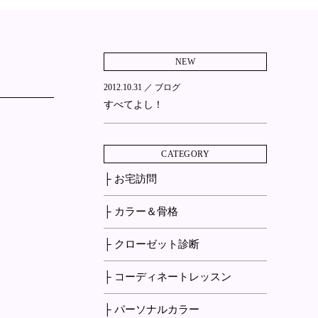
NEW
2012.10.31 ／
ブログ
すべてよし！
CATEGORY
├ お宅訪問
├ カラー＆骨格
├ クローゼット診断
├ コーディネートレッスン
├ パーソナルカラー