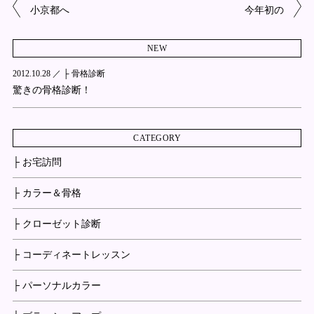
小京都へ
今年初の
NEW
2012.10.28 ／
├ 骨格診断
驚きの骨格診断！
CATEGORY
├ お宅訪問
├ カラー＆骨格
├ クローゼット診断
├ コーディネートレッスン
├ パーソナルカラー