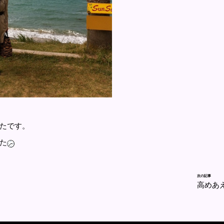
たです。
た
次の記事
高めあ