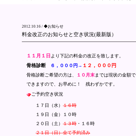
2012.10.16 /
◆お知らせ
料金改正のお知らせと空き状況(最新版）
１１月１日
より下記の料金の改正を致します。
骨格診断
１２，０００円
６，０００円→
骨格診断ご希望の方は、
１０月末
までは現状の金額で
できますので、お早めに！ 残わずかです。
ご予約空き状況
１７日（水）
１６時
１９日（金）１０時
２０日（土）
１３時
・１６時
２１日（日）全て予約済み