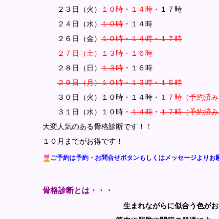
２３日（火）
１０時
・
１４時
・１７時
２４日（水）
１０時
・１４時
２６日（金）
１０時・１４時・１７時
２７日（土）１３時・１６時
２８日（日）
１３時
・１６時
２９日（月）１０時・１３時・１５時
３０日（火）１０時・１４時・
１７時（予約済み
３１日（水）１０時・
１４時
・
１７時（予約済み
大変人気のある骨格診断です！！
１０月までがお得です！
ご予約は予約・お問合せボタンもしくはメッセージよりお
骨格診断とは・・・
生まれながらに似合う色がお