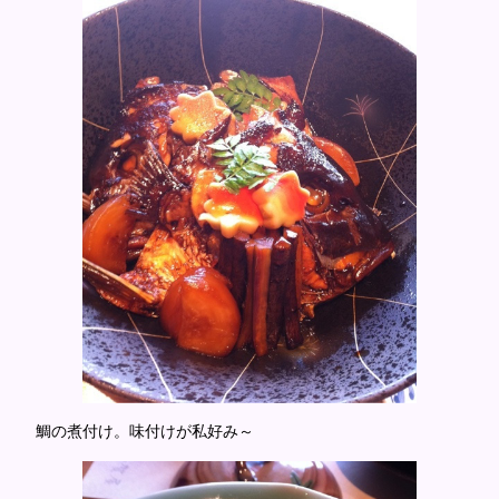
鯛の煮付け。味付けが私好み～