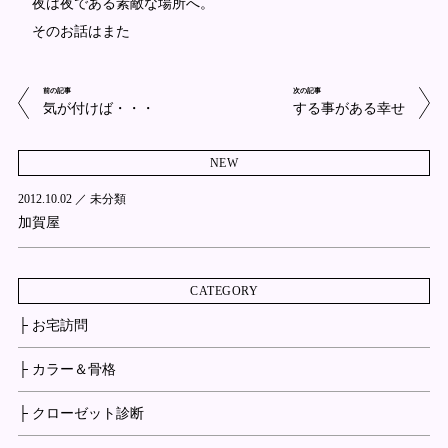
夜は夜である素敵な場所へ。
そのお話はまた
前の記事
次の記事
気が付けば・・・
する事がある幸せ
NEW
2012.10.02 ／
未分類
加賀屋
CATEGORY
├ お宅訪問
├ カラー＆骨格
├ クローゼット診断