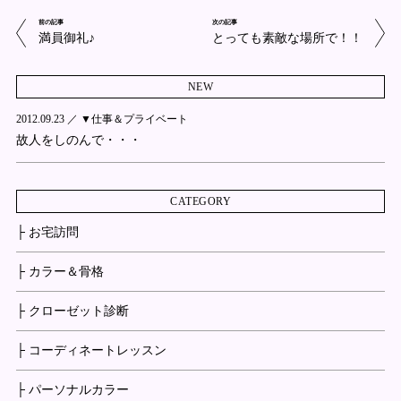
前の記事
次の記事
満員御礼♪
とっても素敵な場所で！！
NEW
2012.09.23 ／
▼仕事＆プライベート
故人をしのんで・・・
CATEGORY
├ お宅訪問
├ カラー＆骨格
├ クローゼット診断
├ コーディネートレッスン
├ パーソナルカラー