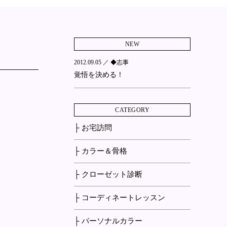
NEW
2012.09.05 ／
◆志事
覚悟を決める！
CATEGORY
├ お宅訪問
├ カラー＆骨格
├ クローゼット診断
├ コーディネートレッスン
├ パーソナルカラー