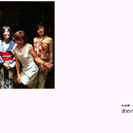
次の記事
遅め