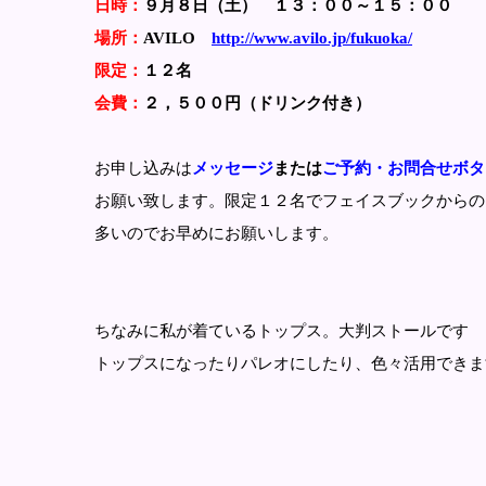
日時：
９月８日（土） １３：００～１５：００
場所：
AVILO
http://www.avilo.jp/fukuoka/
限定：
１２名
会費：
２，５００円（ドリンク付き）
お申し込みは
メッセージ
または
ご予約・お問合せボタ
お願い致します。限定１２名でフェイスブックからの
多いのでお早めにお願いします。
ちなみに私が着ているトップス。大判ストールです
トップスになったりパレオにしたり、色々活用できま