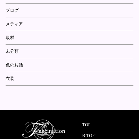
ブログ
メディア
取材
未分類
色のお話
衣装
TOP
B TO C