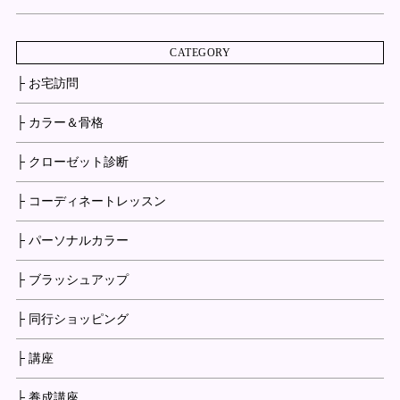
CATEGORY
├ お宅訪問
├ カラー＆骨格
├ クローゼット診断
├ コーディネートレッスン
├ パーソナルカラー
├ ブラッシュアップ
├ 同行ショッピング
├ 講座
├ 養成講座