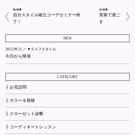
前の記事
次の記事
自分スタイル確立コーデセミナー終
実家で過ご
了！
す
NEW
2012.08.12 ／
▼ライフスタイル
今日から帰省
CATEGORY
├ お宅訪問
├ カラー＆骨格
├ クローゼット診断
├ コーディネートレッスン