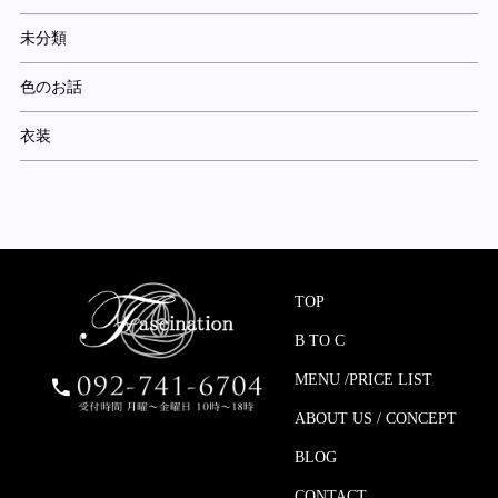
未分類
色のお話
衣装
TOP
B TO C
MENU /PRICE LIST
ABOUT US / CONCEPT
BLOG
CONTACT