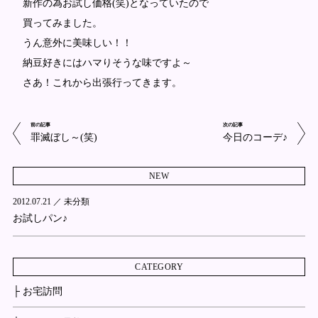
新作の為お試し価格(笑)となっていたので
買ってみました。
うん意外に美味しい！！
納豆好きにはハマりそうな味ですよ～
さあ！これから出張行ってきます。
前の記事
次の記事
罪滅ぼし～(笑)
今日のコーデ♪
NEW
2012.07.21 ／
未分類
お試しパン♪
CATEGORY
├ お宅訪問