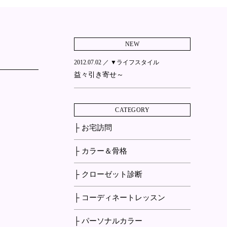
NEW
2012.07.02 ／
▼ライフスタイル
益々引き寄せ～
CATEGORY
├ お宅訪問
├ カラー＆骨格
├ クローゼット診断
├ コーディネートレッスン
├ パーソナルカラー