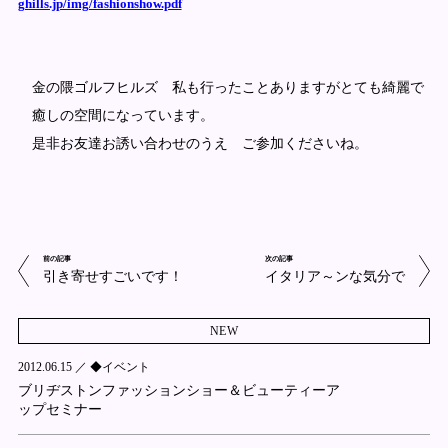
ghills.jp/img/fashionshow.pdf
金の隈ゴルフヒルズ 私も行ったことありますがとても綺麗で
癒しの空間になっています。
是非お友達お誘い合わせのうえ ご参加くださいね。
前の記事
次の記事
引き寄せすごいです！
イタリア～ンな気分で
NEW
2012.06.15 ／
◆イベント
ブリヂストンファッションショー＆ビューティーア
ップセミナー