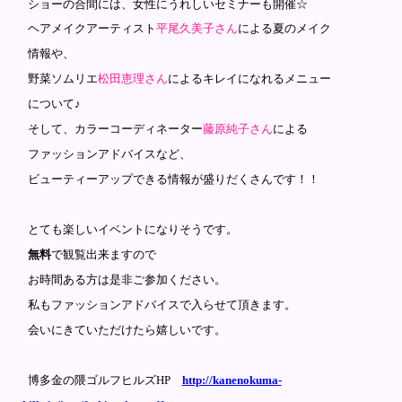
ショーの合間には、女性にうれしいセミナーも開催☆
ヘアメイクアーティスト
平尾久美子さん
による夏のメイク
情報や、
野菜ソムリエ
松田恵理さん
によるキレイになれるメニュー
について♪
そして、カラーコーディネーター
藤原純子さん
による
ファ
ッションアドバイスなど、
ビューティーアップできる情報が盛りだくさんです！！
とても楽しいイベントになりそうです。
無料
で観覧出来ますので
お時間ある方は是非ご参加ください。
私もファッションアドバイスで入らせて頂きます。
会いにきていただけたら嬉しいです。
博多金の隈ゴルフヒルズHP
http://kanenokuma-