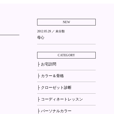
NEW
2012.05.29 ／
未分類
母心
CATEGORY
├ お宅訪問
├ カラー＆骨格
├ クローゼット診断
├ コーディネートレッスン
├ パーソナルカラー