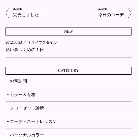
前の記事
次の記事
完売しました！
今日のコーデ
NEW
2012.05.23 ／
▼ライフスタイル
良い事づくめの１日
CATEGORY
├ お宅訪問
├ カラー＆骨格
├ クローゼット診断
├ コーディネートレッスン
├ パーソナルカラー