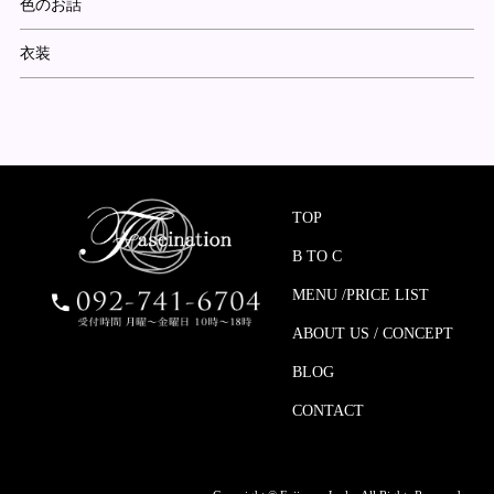
色のお話
衣装
TOP
B TO C
MENU /PRICE LIST
ABOUT US / CONCEPT
BLOG
CONTACT