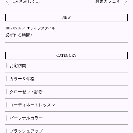
1人さみしく…
お家カフェ♬
NEW
2012.05.09 ／
▼ライフスタイル
必ず作る時間♪
CATEGORY
├ お宅訪問
├ カラー＆骨格
├ クローゼット診断
├ コーディネートレッスン
├ パーソナルカラー
├ ブラッシュアップ