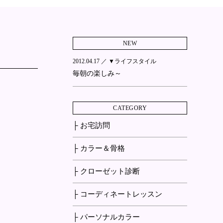
NEW
2012.04.17 ／
▼ライフスタイル
毎朝の楽しみ～
CATEGORY
├ お宅訪問
├ カラー＆骨格
├ クローゼット診断
├ コーディネートレッスン
├ パーソナルカラー