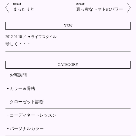
前の記事
次の記事
まったりと
真っ赤なトマトのパワー
NEW
2012.04.10 ／
▼ライフスタイル
珍しく・・・
CATEGORY
├ お宅訪問
├ カラー＆骨格
├ クローゼット診断
├ コーディネートレッスン
├ パーソナルカラー