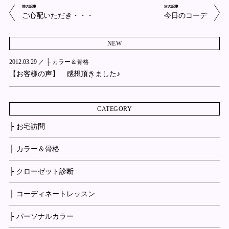
前の記事
次の記事
ご心配いただき・・・
今日のコーデ
NEW
2012.03.29 ／
├ カラー＆骨格
【お客様の声】 感想頂きました♪
CATEGORY
├ お宅訪問
├ カラー＆骨格
├ クローゼット診断
├ コーディネートレッスン
├ パーソナルカラー