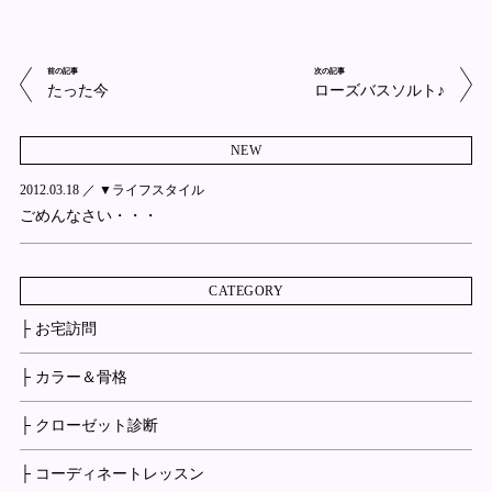
前の記事
次の記事
たった今
ローズバスソルト♪
NEW
2012.03.18 ／
▼ライフスタイル
ごめんなさい・・・
CATEGORY
├ お宅訪問
├ カラー＆骨格
├ クローゼット診断
├ コーディネートレッスン