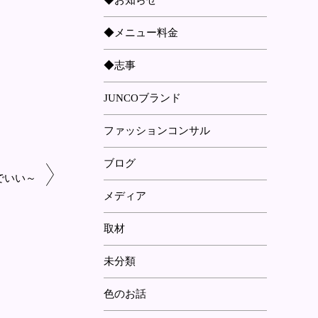
◆お知らせ
◆メニュー料金
◆志事
JUNCOブランド
ファッションコンサル
ブログ
でいい～
メディア
取材
未分類
色のお話