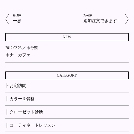
前の記事
次の記事
一息
追加注文できます！
NEW
2012.02.23 ／
未分類
ホナ カフェ
CATEGORY
├ お宅訪問
├ カラー＆骨格
├ クローゼット診断
├ コーディネートレッスン