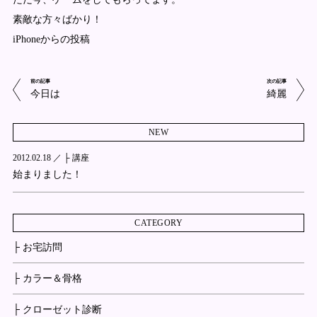
素敵な方々ばかり！
iPhoneからの投稿
前の記事
次の記事
今日は
綺麗
NEW
2012.02.18 ／
├ 講座
始まりました！
CATEGORY
├ お宅訪問
├ カラー＆骨格
├ クローゼット診断