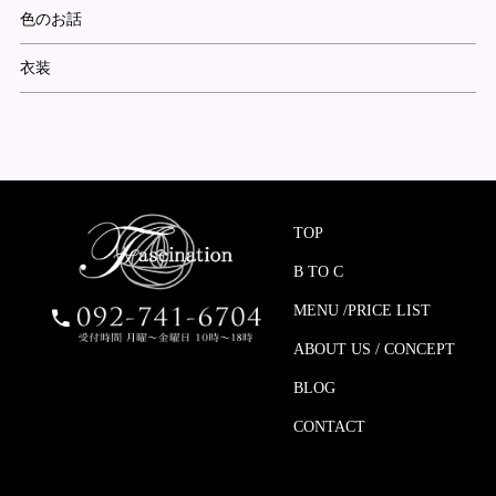
色のお話
衣装
TOP
B TO C
MENU /PRICE LIST
ABOUT US / CONCEPT
BLOG
CONTACT