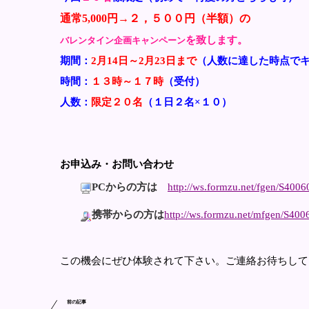
通常5,000円→２，５００円（半額）の
を
致します。
バレンタイン企画キャンペーン
期間：
2月14日～2月23日まで
（人数に達した時点で
時間：
１３時～１７時
（受付）
人数：
限定２０名
（１日２名×１０）
お申込み・お問い合わせ
PCからの方は
http://ws.formzu.net/fgen/S4006
携帯からの方は
http://ws.formzu.net/mfgen/S400
この機会にぜひ体験されて下さい。ご連絡お待ちして
前の記事