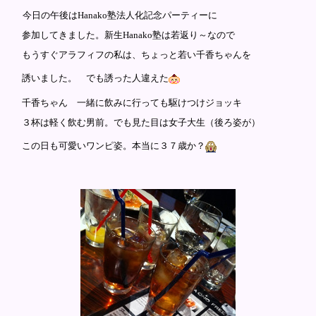
今日の午後はHanako塾法人化記念パーティーに
参加してきました。新生Hanako塾は若返り～なので
もうすぐアラフィフの私は、ちょっと若い千香ちゃんを
誘いました。 でも誘った人違えた
千香ちゃん 一緒に飲みに行っても駆けつけジョッキ
３杯は軽く飲む男前。でも見た目は女子大生（後ろ姿が）
この日も可愛いワンピ姿。本当に３７歳か？