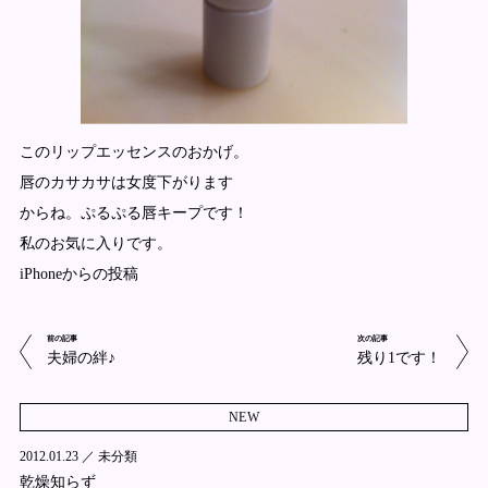
このリップエッセンスのおかげ。
唇のカサカサは女度下がります
からね。ぷるぷる唇キープです！
私のお気に入りです。
iPhoneからの投稿
前の記事
次の記事
夫婦の絆♪
残り1です！
NEW
2012.01.23 ／
未分類
乾燥知らず