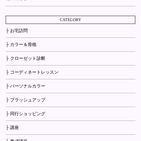
CATEGORY
├ お宅訪問
├ カラー＆骨格
├ クローゼット診断
├ コーディネートレッスン
├ パーソナルカラー
├ ブラッシュアップ
├ 同行ショッピング
├ 講座