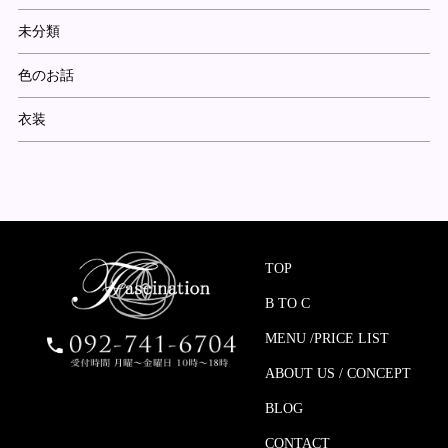
未分類
色のお話
衣装
TOP
B TO C
MENU /PRICE LIST
ABOUT US / CONCEPT
BLOG
CONTACT