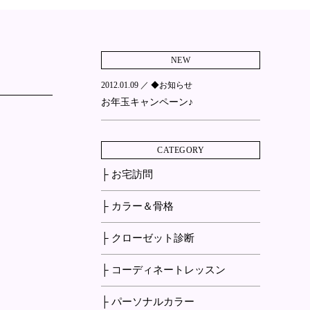
NEW
2012.01.09 ／
◆お知らせ
お年玉キャンペーン♪
CATEGORY
├ お宅訪問
├ カラー＆骨格
├ クローゼット診断
├ コーディネートレッスン
├ パーソナルカラー