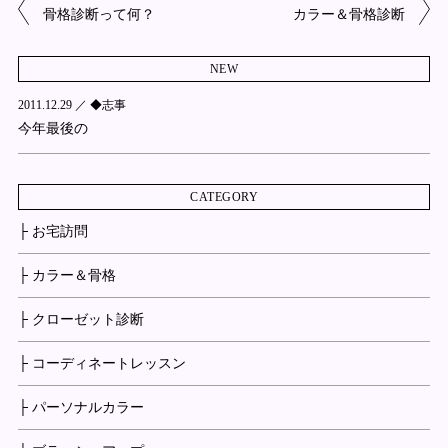
骨格診断って何？
カラー＆骨格診断
NEW
2011.12.29 ／
◆志事
今年最後の
CATEGORY
├ お宅訪問
├ カラー＆骨格
├ クローゼット診断
├ コーディネートレッスン
├ パーソナルカラー