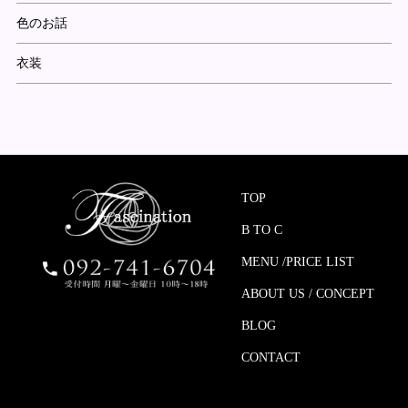
色のお話
衣装
TOP
B TO C
MENU /PRICE LIST
ABOUT US / CONCEPT
BLOG
CONTACT